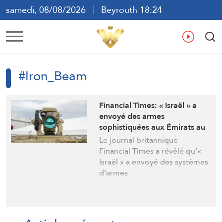
samedi, 08/08/2026
Beyrouth 18:24
ع
En
Fr
Es
#Iron_Beam
Financial Times: « Israël » a
envoyé des armes
sophistiquées aux Émirats au
lendemain de la guerre contre
Le journal britannique
l’Iran
Financial Times a révélé qu’«
Israël » a envoyé des systèmes
d’armes …