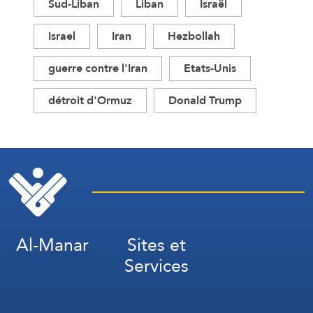
Sud-Liban
Liban
Israël
Israel
Iran
Hezbollah
guerre contre l'Iran
Etats-Unis
détroit d'Ormuz
Donald Trump
Al-Manar
Sites et
Services