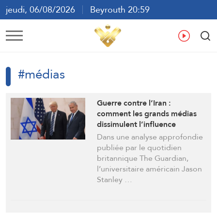
jeudi, 06/08/2026
Beyrouth 20:59
ع
En
Fr
Es
#médias
Guerre contre l’Iran :
comment les grands médias
dissimulent l’influence
israélienne sur les décisions
Dans une analyse approfondie
américaines
publiée par le quotidien
britannique The Guardian,
l’universitaire américain Jason
Stanley …