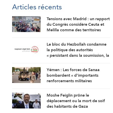
Articles récents
Tensions avec Madrid : un rapport
du Congrès considère Ceuta et
Melilla comme des territoires
marocains
Le bloc du Hezbollah condamne
la politique des autorités
« persistant dans la soumission, la
capitulation et les négociations
humiliantes »
Yémen : Les forces de Sanaa
bombardent « d’importants
renforcements militaires
saoudiens » qui préparaient une
attaque contre des régions
Moshe Feiglin prône le
libérées
déplacement ou la mort de soif
des habitants de Gaza