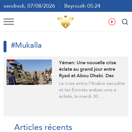
vendredi, 07/08/2026
Beyrouth 05:24
ع
En
Fr
Es
#Mukalla
Yémen: Une nouvelle crise
éclate au grand jour entre
Ryad et Abou Dhabi. Des
officiers émiratis brûlent des
La crise entre l’Arabie saoudite
dossiers avant de quitter
et les Émirats arabes unis a
Hadramaout
éclaté, le mardi 30 …
Articles récents