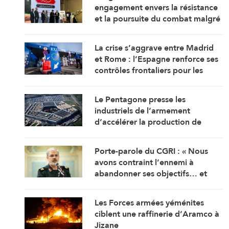
engagement envers la résistance
et la poursuite du combat malgré
toutes les pressions
La crise s’aggrave entre Madrid
et Rome : l’Espagne renforce ses
contrôles frontaliers pour les
voyageurs en provenance d’Italie
Le Pentagone presse les
industriels de l’armement
d’accélérer la production de
munitions
Porte-parole du CGRI : « Nous
avons contraint l’ennemi à
abandonner ses objectifs… et
Ormuz est une bataille
géographique »
Les Forces armées yéménites
ciblent une raffinerie d’Aramco à
Jizane