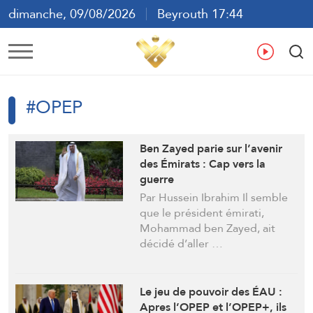
dimanche, 09/08/2026
Beyrouth 17:44
ع
En
Fr
Es
#OPEP
Ben Zayed parie sur l’avenir
des Émirats : Cap vers la
guerre
Par Hussein Ibrahim Il semble
que le président émirati,
Mohammad ben Zayed, ait
décidé d’aller …
Le jeu de pouvoir des ÉAU :
Apres l’OPEP et l’OPEP+, ils