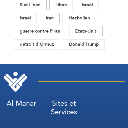
Sud-Liban
Liban
Israël
Israel
Iran
Hezbollah
guerre contre l'Iran
Etats-Unis
détroit d'Ormuz
Donald Trump
Al-Manar
Sites et
Services