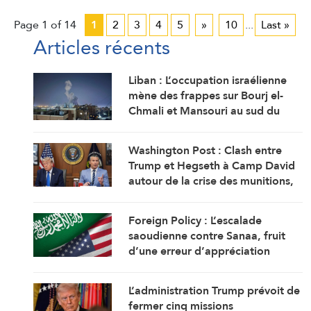
Page 1 of 14
1
2
3
4
5
»
10
...
Last »
Articles récents
Liban : L’occupation israélienne
mène des frappes sur Bourj el-
Chmali et Mansouri au sud du
pays
Washington Post : Clash entre
Trump et Hegseth à Camp David
autour de la crise des munitions,
des missiles et de la guerre avec
l’Iran
Foreign Policy : L’escalade
saoudienne contre Sanaa, fruit
d’une erreur d’appréciation
L’administration Trump prévoit de
fermer cinq missions