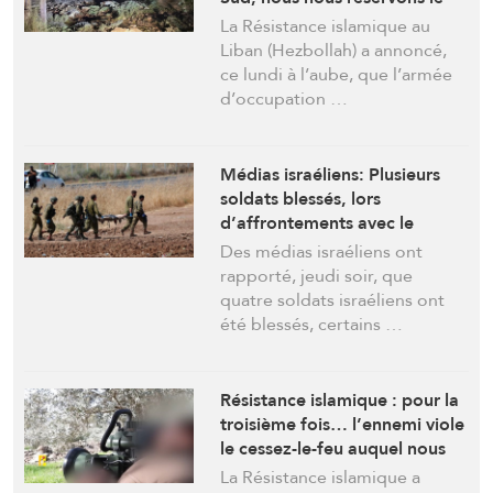
droit plein et entier de
La Résistance islamique au
défendre notre patrie
Liban (Hezbollah) a annoncé,
ce lundi à l’aube, que l’armée
d’occupation …
Médias israéliens: Plusieurs
soldats blessés, lors
d’affrontements avec le
Hezbollah au sud du Liban
Des médias israéliens ont
rapporté, jeudi soir, que
quatre soldats israéliens ont
été blessés, certains …
Résistance islamique : pour la
troisième fois… l’ennemi viole
le cessez-le-feu auquel nous
nous sommes engagés jusqu’à
La Résistance islamique a