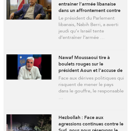
entrainer l’armée libanaise
dans un affrontement contre
la résistance : « Cela n’arrivera
Le président du Parlement
pas »
libanais, Nabih Berri, a averti
jeudi qu’« Israël tente
d’entraîner l’armée …
Nawaf Moussaoui tire à
boulets rouges sur le
président Aoun et l’accuse de
chercher la guerre civile
Face aux dérives politiques qui
risquent de mener le pays
dans le gouffre, le responsable
…
Hezbollah : Face aux
agressions continues contre le
Sud, nous nous réservons le