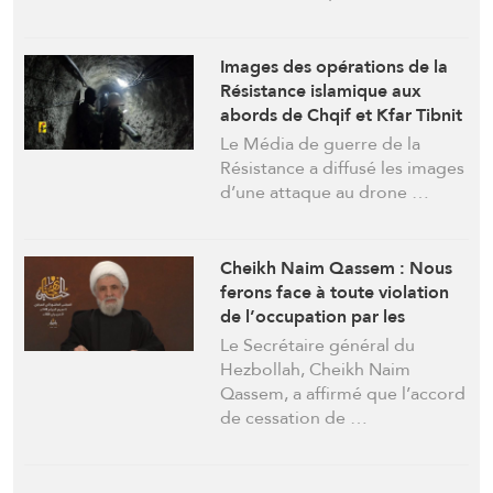
Images des opérations de la
Résistance islamique aux
abords de Chqif et Kfar Tibnit
Le Média de guerre de la
Résistance a diffusé les images
d’une attaque au drone …
Cheikh Naim Qassem : Nous
ferons face à toute violation
de l’occupation par les
moyens que nous jugerons
Le Secrétaire général du
appropriés, et « Israël » ne
Hezbollah, Cheikh Naim
restera pas au Liban
Qassem, a affirmé que l’accord
de cessation de …