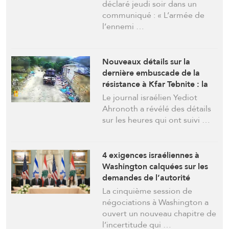
présent
déclaré jeudi soir dans un
communiqué : « L’armée de
l’ennemi …
Nouveaux détails sur la
dernière embuscade de la
résistance à Kfar Tebnite : la
zone était en feu
Le journal israélien Yediot
Ahronoth a révélé des détails
sur les heures qui ont suivi …
4 exigences israéliennes à
Washington calquées sur les
demandes de l’autorité
libanaise soumise à la tutelle
La cinquième session de
négociations à Washington a
ouvert un nouveau chapitre de
l’incertitude qui …