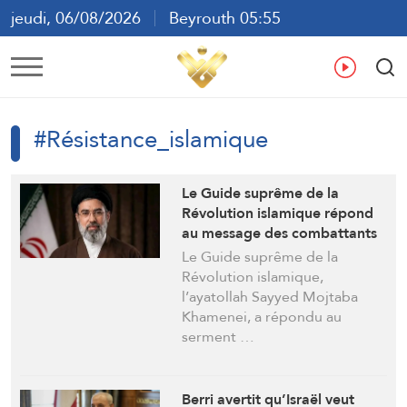
jeudi, 06/08/2026
Beyrouth 05:55
ع
En
Fr
Es
#Résistance_islamique
Le Guide suprême de la
Révolution islamique répond
au message des combattants
du Hezbollah : La seule voie
Le Guide suprême de la
qui reste aux peuples libres
Révolution islamique,
est la résistance.
l’ayatollah Sayyed Mojtaba
Khamenei, a répondu au
serment …
Berri avertit qu’Israël veut