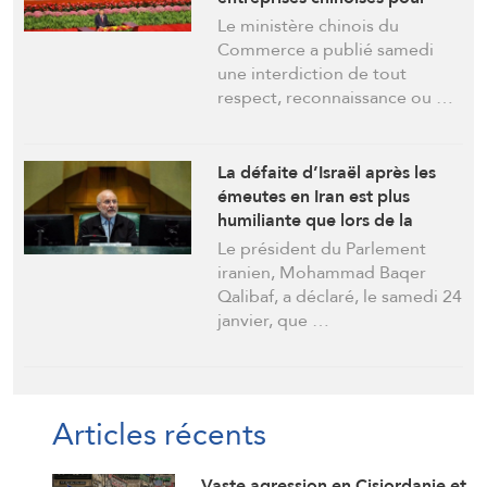
leurs liens présumés avec le
Le ministère chinois du
secteur pétrolier iranien
Commerce a publié samedi
une interdiction de tout
respect, reconnaissance ou …
La défaite d’Israël après les
émeutes en Iran est plus
humiliante que lors de la
guerre des 12 jours (Qalibaf)
Le président du Parlement
iranien, Mohammad Baqer
Qalibaf, a déclaré, le samedi 24
janvier, que …
Articles récents
Vaste agression en Cisjordanie et