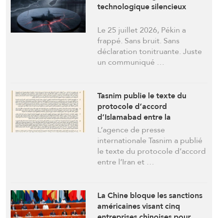
technologique silencieux
Le 25 juillet 2026, Pékin a
frappé. Sans bruit. Sans
déclaration tonitruante. Juste
un communiqué …
Tasnim publie le texte du
protocole d’accord
d’Islamabad entre la
République islamique d’Iran et
L’agence de presse
les États-Unis
internationale Tasnim a publié
le texte du protocole d’accord
entre l’Iran et …
La Chine bloque les sanctions
américaines visant cinq
entreprises chinoises pour