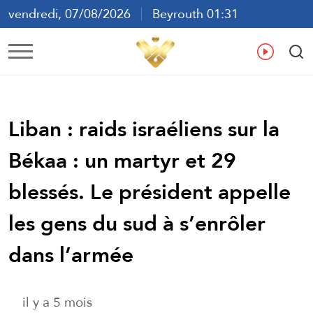
vendredi, 07/08/2026
Beyrouth 01:31
ع
En
Fr
Es
Liban : raids israéliens sur la
Békaa : un martyr et 29
blessés. Le président appelle
les gens du sud à s’enrôler
dans l’armée
il y a 5 mois