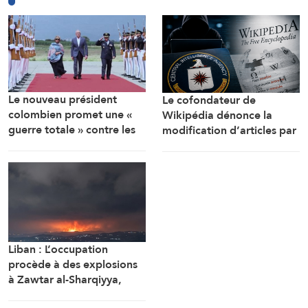
Le nouveau président
Le cofondateur de
colombien promet une «
Wikipédia dénonce la
guerre totale » contre les
modification d’articles par
groupes armés et un
la CIA
rapprochement étroit avec
Washington
Liban : L’occupation
procède à des explosions
à Zawtar al-Sharqiyya,
Haddatha et Mansouri, et