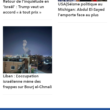
Retour de l’inquiétude en
USA|Séisme politique au
‘Israël’ : Trump veut un
Michigan: Abdul El-Sayed
accord « à tout prix »
l’emporte face au plus
lourd investissement de
l’AIPAC
Liban : L’occupation
israélienne mène des
frappes sur Bourj el-Chmali
et Mansouri au sud du
pays