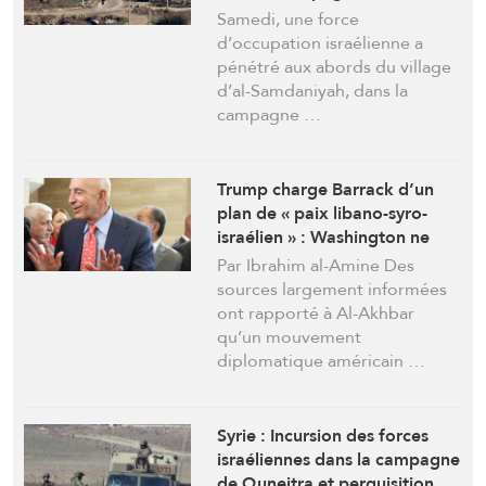
Quneitra et installation d’un
Samedi, une force
point de contrôle pour fouiller
d’occupation israélienne a
les passants
pénétré aux abords du village
d’al-Samdaniyah, dans la
campagne …
Trump charge Barrack d’un
plan de « paix libano-syro-
israélien » : Washington ne
voit pas de partenaire fort au
Par Ibrahim al-Amine Des
Liban
sources largement informées
ont rapporté à Al-Akhbar
qu’un mouvement
diplomatique américain …
Syrie : Incursion des forces
israéliennes dans la campagne
de Quneitra et perquisition