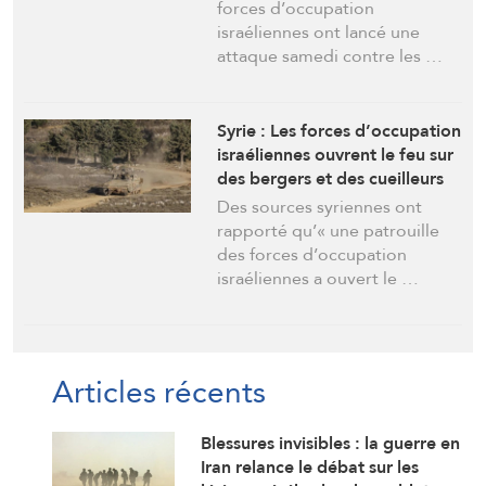
d’artillerie
forces d’occupation
israéliennes ont lancé une
attaque samedi contre les …
Syrie : Les forces d’occupation
israéliennes ouvrent le feu sur
des bergers et des cueilleurs
de champignons dans la
Des sources syriennes ont
campagne de Quneitra
rapporté qu’« une patrouille
des forces d’occupation
israéliennes a ouvert le …
Articles récents
Blessures invisibles : la guerre en
Iran relance le débat sur les