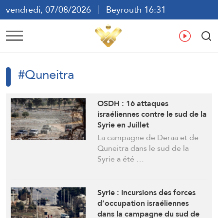
vendredi, 07/08/2026
Beyrouth 16:31
ع
En
Fr
Es
#Quneitra
OSDH : 16 attaques
israéliennes contre le sud de la
Syrie en Juillet
La campagne de Deraa et de
Quneitra dans le sud de la
Syrie a été …
Syrie : Incursions des forces
d’occupation israéliennes
dans la campagne du sud de