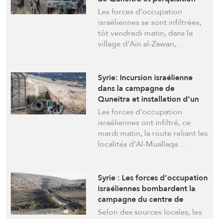
d’une maison
Les forces d’occupation
israéliennes se sont infiltrées,
tôt vendredi matin, dans le
village d’Aïn al-Zawan, …
Syrie: Incursion israélienne
dans la campagne de
Quneitra et installation d’un
point de contrôle
Les forces d’occupation
israéliennes ont infiltré, ce
mardi matin, la route reliant les
localités d’Al-Muallaqa …
Syrie : Les forces d’occupation
israéliennes bombardent la
campagne du centre de
Quneitra avec trois obus
Selon des sources locales, les