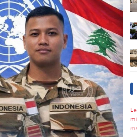
Le
mi
ma