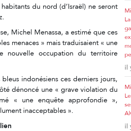
 habitants du nord (d’Israël) ne seront
Mi
z.
La
ga
ense, Michel Menassa, a estimé que ces
ex
ples menaces » mais traduisaient « une
mo
e nouvelle occupation du territoire
pe
il
 bleus indonésiens ces derniers jours,
Mi
ôté dénoncé une « grave violation du
Le
clamé « une enquête approfondie »,
se
olument inacceptables ».
A
lien
il