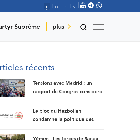
ع
En
Fr
Es
artyr Suprême
plus
rticles récents
Tensions avec Madrid : un
rapport du Congrès considère
Ceuta et Melilla comme des
territoires marocains
Le bloc du Hezbollah
condamne la politique des
autorités « persistant dans la
soumission, la capitulation et
Yémen : Les forces de Sanaa