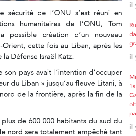
il
 sécurité de l’ONU s’est réuni en
tions humanitaires de l’ONU, Tom
Ru
 la possible création d’un nouveau
da
gr
Orient, cette fois au Liban, après les
 la Défense Israël Katz.
il
 son pays avait l’intention d’occuper
Mi
eur du Liban » jusqu’au fleuve Litani, à
‘I
ord de la frontière, après la fin de la
Ga
ob
pa
e plus de 600.000 habitants du sud du
il
 le nord sera totalement empêché tant