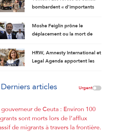
les négociations humiliantes »
bombardent « d’importants
renforcements militaires
saoudiens » qui préparaient
Moshe Feiglin prône le
une attaque contre des
déplacement ou la mort de
régions libérées
soif des habitants de Gaza
HRW, Amnesty International et
Legal Agenda apportent les
preuves de l’assassinat
prémédité par Israël de la
Derniers articles
journaliste Amal Khalil
Urgent
 gouverneur de Ceuta : Environ 100
grants sont morts lors de l’afflux
ssif de migrants à travers la frontière.