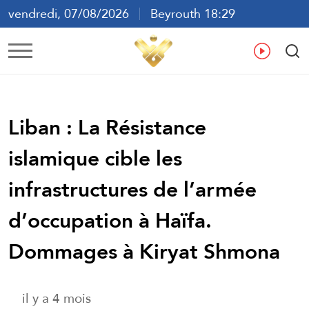
vendredi, 07/08/2026
Beyrouth 18:29
ع
En
Fr
Es
Liban : La Résistance
islamique cible les
infrastructures de l’armée
d’occupation à Haïfa.
Dommages à Kiryat Shmona
il y a 4 mois