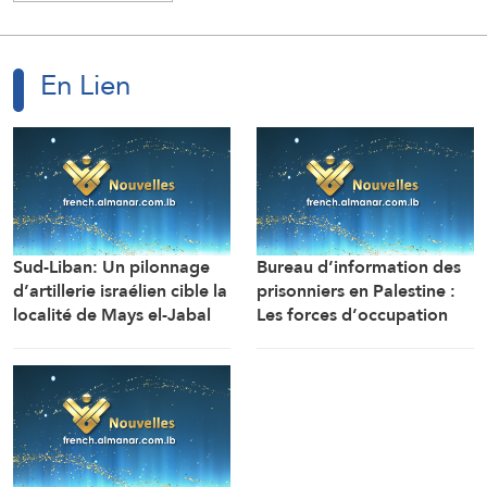
En Lien
Sud-Liban: Un pilonnage
Bureau d’information des
d’artillerie israélien cible la
prisonniers en Palestine :
localité de Mays el-Jabal
Les forces d’occupation
(Correspondant d’Al-
ont arrêté et détenu plus
Manar)
de 70 citoyens, et en ont
transféré plusieurs vers des
centres de détention et
d’interrogatoire après
avoir libéré la majorité des
détenus.