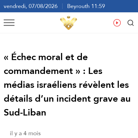
vendredi, 07/08/2026
Beyrouth 11:59
ع
En
Fr
Es
« Échec moral et de
commandement » : Les
médias israéliens révèlent les
détails d’un incident grave au
Sud-Liban
il y a 4 mois