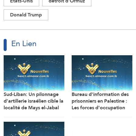
Etats-Unis
détroit d'Ormuz
Donald Trump
En Lien
Sud-Liban: Un pilonnage
Bureau d’information des
d’artillerie israélien cible la
prisonniers en Palestine :
localité de Mays el-Jabal
Les forces d’occupation
(Correspondant d’Al-
ont arrêté et détenu plus
Manar)
de 70 citoyens, et en ont
transféré plusieurs vers des
centres de détention et