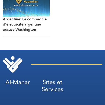
d’interrogatoire après
avoir libéré la majorité des
détenus.
Argentine: La compagnie
d’électricité argentine
accuse Washington
d’ingérence dans un projet
avec la Chine (Financial
Times)
Al-Manar
Sites et
Services