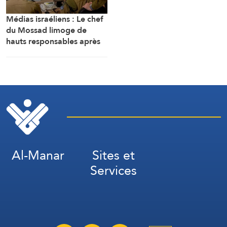
Médias israéliens : Le chef
du Mossad limoge de
hauts responsables après
l’échec d’un plan visant « à
renverser le régime
iranien »
Al-Manar
Sites et
Services