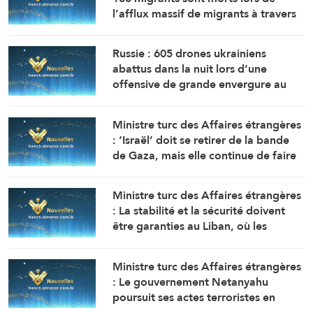
l’afflux massif de migrants à travers
la frontière.
Russie : 605 drones ukrainiens
abattus dans la nuit lors d’une
offensive de grande envergure au
nord de Moscou
Ministre turc des Affaires étrangères
: ‘Israël’ doit se retirer de la bande
de Gaza, mais elle continue de faire
obstacle à la mise en œuvre du plan
de paix
Ministre turc des Affaires étrangères
: La stabilité et la sécurité doivent
être garanties au Liban, où les
politiques expansionnistes d’Israël
ont entraîné la mort et le
Ministre turc des Affaires étrangères
déplacement de milliers de
: Le gouvernement Netanyahu
personnes
poursuit ses actes terroristes en
Cisjordanie et à AlQods