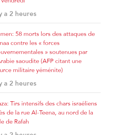
 vendredi
 y a 2 heures
men: 58 morts lors des attaques de
naa contre les « forces
uvernementales » soutenues par
Arabie saoudite (AFP citant une
urce militaire yéménite)
 y a 2 heures
za: Tirs intensifs des chars israéliens
ès de la rue Al-Teena, au nord de la
lle de Rafah
 y a 2 heures