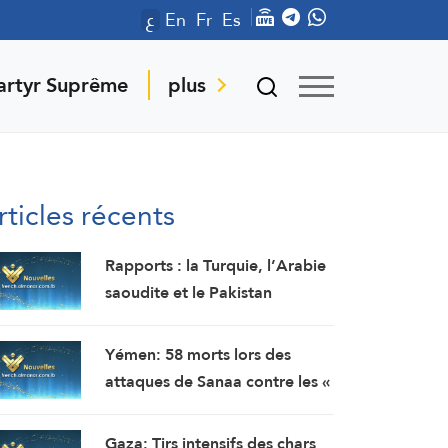
ع
En
Fr
Es
artyr Suprême
plus
rticles récents
Rapports : la Turquie, l’Arabie
saoudite et le Pakistan
prévoient de signer un accord
de défense commune à
Yémen: 58 morts lors des
Djeddah ce vendredi
attaques de Sanaa contre les «
forces gouvernementales »
soutenues par l’Arabie
Gaza: Tirs intensifs des chars