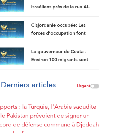
saoudite (AFP citant une
israéliens près de la rue Al-
source militaire yéménite)
Teena, au nord de la ville de
Rafah
Cisjordanie occupée: Les
forces d’occupation font
irruption dans le village de
Kafr Aboush au sud de
Le gouverneur de Ceuta :
Tulkarem et perquisitionnent
Environ 100 migrants sont
plusieurs maisons
morts lors de l’afflux massif de
migrants à travers la frontière.
Derniers articles
Urgent
pports : la Turquie, l’Arabie saoudite
 le Pakistan prévoient de signer un
cord de défense commune à Djeddah