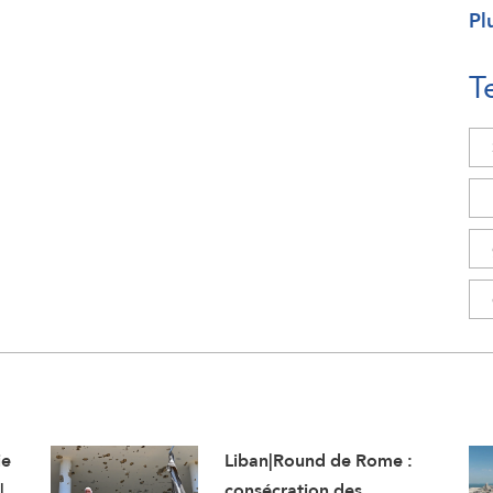
Pl
T
ie
Liban|Round de Rome :
|
consécration des