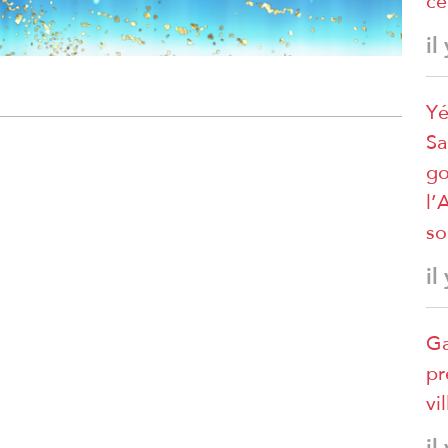
ce
il
Yé
Sa
go
l’
so
il
Ga
pr
vi
il