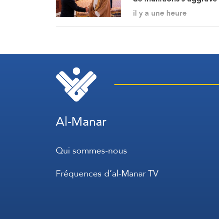
Iran – Oman : L’accord
il y a une heure
d’Ormuz sur les rails
Al-Manar
Qui sommes-nous
Fréquences d’al-Manar TV