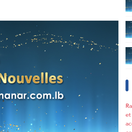
Ra
et
ac