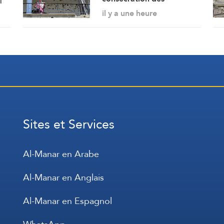
exigences de l’ennemi et
il y a une heure
protocole sécuritaire
prolongeant l’occupation
Sites et Services
Al-Manar en Arabe
Al-Manar en Anglais
Al-Manar en Espagnol