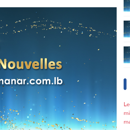
Le
mi
ma