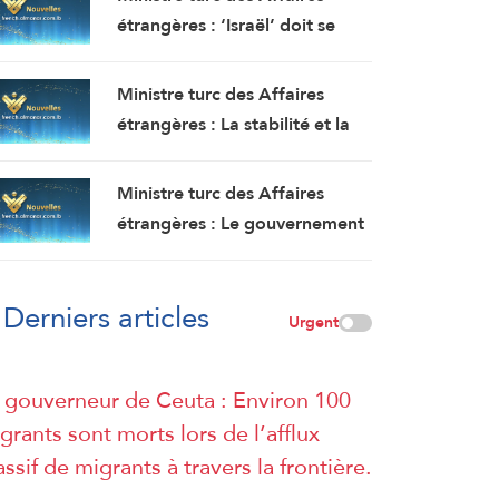
étrangères : ‘Israël’ doit se
retirer de la bande de Gaza,
mais elle continue de faire
Ministre turc des Affaires
obstacle à la mise en œuvre du
étrangères : La stabilité et la
plan de paix
sécurité doivent être garanties
au Liban, où les politiques
Ministre turc des Affaires
expansionnistes d’Israël ont
étrangères : Le gouvernement
entraîné la mort et le
Netanyahu poursuit ses actes
déplacement de milliers de
terroristes en Cisjordanie et à
personnes
Derniers articles
AlQods
Urgent
 gouverneur de Ceuta : Environ 100
grants sont morts lors de l’afflux
ssif de migrants à travers la frontière.