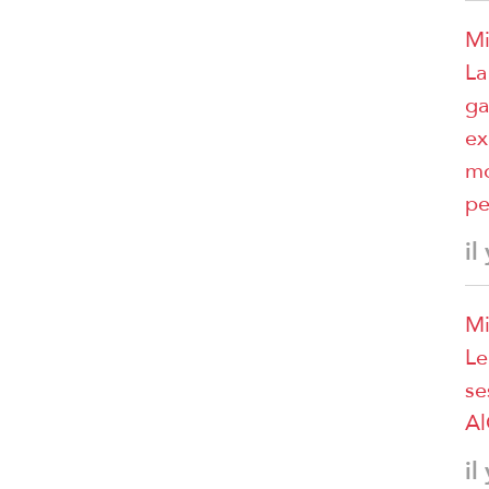
Mi
La
ga
ex
mo
pe
il
Mi
Le
se
A
il