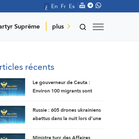
ع
En
Fr
Es
artyr Suprême
plus
rticles récents
Le gouverneur de Ceuta :
Environ 100 migrants sont
morts lors de l’afflux massif de
migrants à travers la frontière.
Russie : 605 drones ukrainiens
abattus dans la nuit lors d’une
offensive de grande envergure
au nord de Moscou
Ministre turc des Affaires