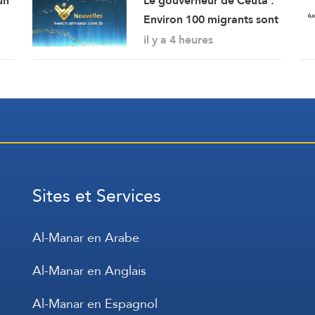
un
Le gouverneur de Ceuta :
Environ 100 migrants sont
lla
morts lors de l’afflux
il y a 4 heures
massif de migrants à
travers la frontière.
Sites et Services
Al-Manar en Arabe
Al-Manar en Anglais
Al-Manar en Espagnol