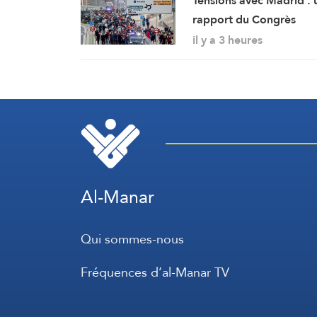
Tensions avec Madrid : 
rapport du Congrès
considère Ceuta et Meli
il y a 3 heures
comme des territoires
marocains
Al-Manar
Qui sommes-nous
Fréquences d’al-Manar TV