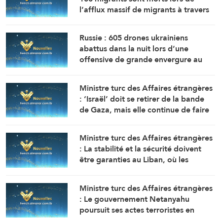
l’afflux massif de migrants à travers
la frontière.
Russie : 605 drones ukrainiens
abattus dans la nuit lors d’une
offensive de grande envergure au
nord de Moscou
Ministre turc des Affaires étrangères
: ‘Israël’ doit se retirer de la bande
de Gaza, mais elle continue de faire
obstacle à la mise en œuvre du plan
de paix
Ministre turc des Affaires étrangères
: La stabilité et la sécurité doivent
être garanties au Liban, où les
politiques expansionnistes d’Israël
ont entraîné la mort et le
Ministre turc des Affaires étrangères
déplacement de milliers de
: Le gouvernement Netanyahu
personnes
poursuit ses actes terroristes en
Cisjordanie et à AlQods