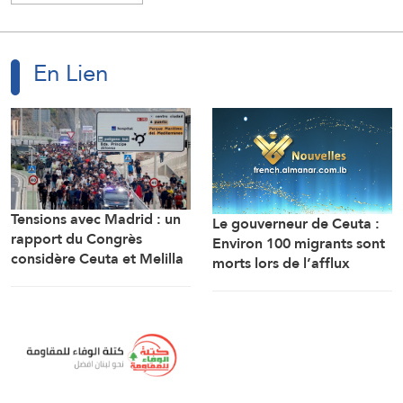
En Lien
Tensions avec Madrid : un
Le gouverneur de Ceuta :
rapport du Congrès
Environ 100 migrants sont
considère Ceuta et Melilla
morts lors de l’afflux
comme des territoires
massif de migrants à
marocains
travers la frontière.