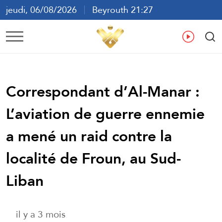
jeudi, 06/08/2026
Beyrouth 21:27
ع
En
Fr
Es
Correspondant d’Al-Manar :
L’aviation de guerre ennemie
a mené un raid contre la
localité de Froun, au Sud-
Liban
il y a 3 mois