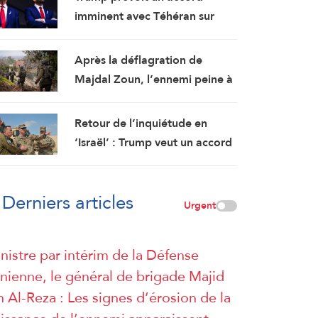
imminent avec Téhéran sur
Ormuz…Vance affirme que les
négociations prendront du
Après la déflagration de
temps
Majdal Zoun, l’ennemi peine à
identifier ses morts et ouvre
une enquête
Retour de l’inquiétude en
‘Israël’ : Trump veut un accord
« à tout prix »
Derniers articles
Urgent
nistre par intérim de la Défense
anienne, le général de brigade Majid
n Al-Reza : Les signes d’érosion de la