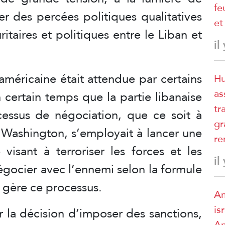
fe
ser des percées politiques qualitatives
et
taires et politiques entre le Liban et
il
américaine était attendue par certains
Hu
as
 certain temps que la partie libanaise
tr
cessus de négociation, que ce soit à
gr
à Washington, s’employait à lancer une
re
visant à terroriser les forces et les
il
égocier avec l’ennemi selon la formule
le gère ce processus.
Am
is
er la décision d’imposer des sanctions,
Am