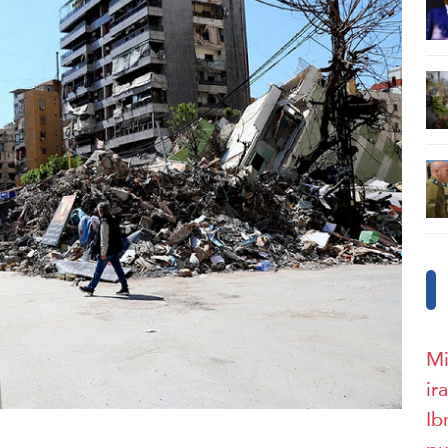
Mi
ir
Ib