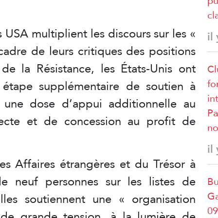
pu
cl
s USA multiplient les discours sur les «
il
adre de leurs critiques des positions
 de la Résistance, les États-Unis ont
Cl
fo
e étape supplémentaire de soutien à
in
ant une dose d’appui additionnelle au
Pa
ecte et de concession au profit de
no
il
es Affaires étrangères et du Trésor à
de neuf personnes sur les listes de
Bu
Ga
lles soutiennent une « organisation
09
au de grande tension, à la lumière de