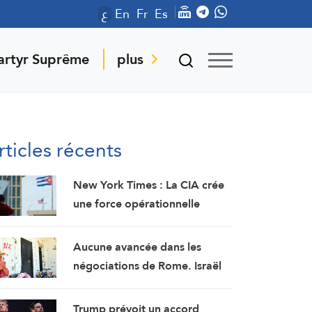
ع
En
Fr
Es
artyr Suprême
plus
rticles récents
New York Times : La CIA crée
une force opérationnelle
secrète pour semer la discorde
à Cuba
Aucune avancée dans les
négociations de Rome. Israël
refuse les revendications
libanaises
Trump prévoit un accord