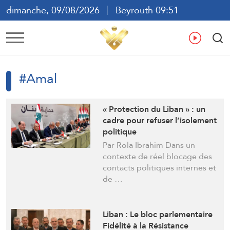
dimanche, 09/08/2026
Beyrouth 09:51
ع
En
Fr
Es
#Amal
« Protection du Liban » : un
cadre pour refuser l’isolement
politique
Par Rola Ibrahim Dans un
contexte de réel blocage des
contacts politiques internes et
de …
Liban : Le bloc parlementaire
Fidélité à la Résistance