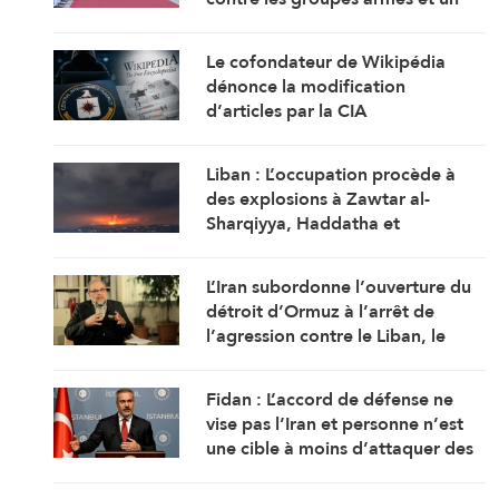
rapprochement étroit avec
Washington
Le cofondateur de Wikipédia
dénonce la modification
d’articles par la CIA
Liban : L’occupation procède à
des explosions à Zawtar al-
Sharqiyya, Haddatha et
Mansouri, et bombarde Ali al-
Tahir
L’Iran subordonne l’ouverture du
détroit d’Ormuz à l’arrêt de
l’agression contre le Liban, le
Yémen et l’Irak
Fidan : L’accord de défense ne
vise pas l’Iran et personne n’est
une cible à moins d’attaquer des
États membres