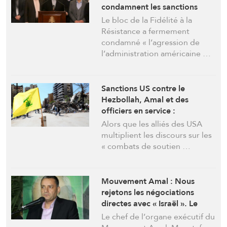
condamnent les sanctions
américaines
Le bloc de la Fidélité à la
Résistance a fermement
condamné « l’agression de
l’administration américaine …
Sanctions US contre le
Hezbollah, Amal et des
officiers en service :
terrorisme intellectuel
Alors que les alliés des USA
américain pour isoler la
multiplient les discours sur les
Résistance
« combats de soutien …
Mouvement Amal : Nous
rejetons les négociations
directes avec « Israël ». Le
Mécanisme est le cadre pour
Le chef de l’organe exécutif du
mettre fin à l’agression