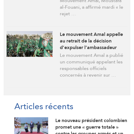
Mouvement Amal, Moustafa
al-Fouani, a affirmé mardi « le
rejet …
Le mouvement Amal appelle
au retrait de la décision
d’expulser l’ambassadeur
d’Iran pour éviter une crise
Le mouvement Amal a publié
politique
un communiqué appelant les
responsables officiels
concernés à revenir sur …
Articles récents
Le nouveau président colombien
promet une « guerre totale »
contre les groupes armés et un