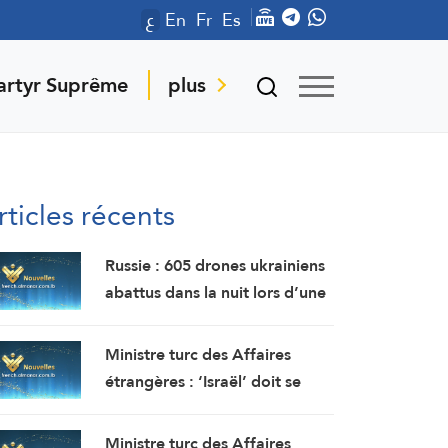
ع
En
Fr
Es
artyr Suprême
plus
rticles récents
Russie : 605 drones ukrainiens
abattus dans la nuit lors d’une
offensive de grande envergure
au nord de Moscou
Ministre turc des Affaires
étrangères : ‘Israël’ doit se
retirer de la bande de Gaza,
mais elle continue de faire
Ministre turc des Affaires