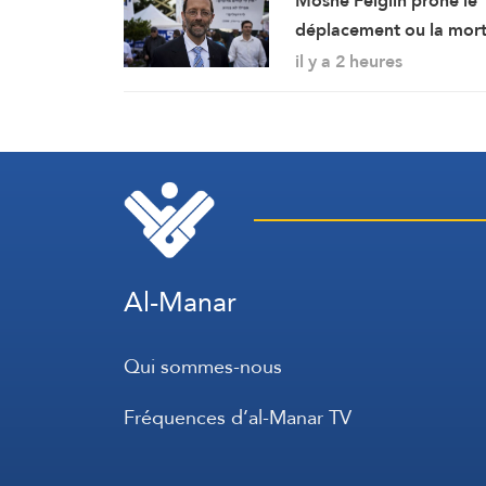
Moshe Feiglin prône le
déplacement ou la mor
de soif des habitants d
il y a 2 heures
Gaza
Al-Manar
Qui sommes-nous
Fréquences d’al-Manar TV