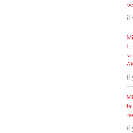
pe
il
Mi
Le
se
A
il
Mi
fa
re
il