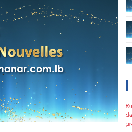
Ru
da
gr