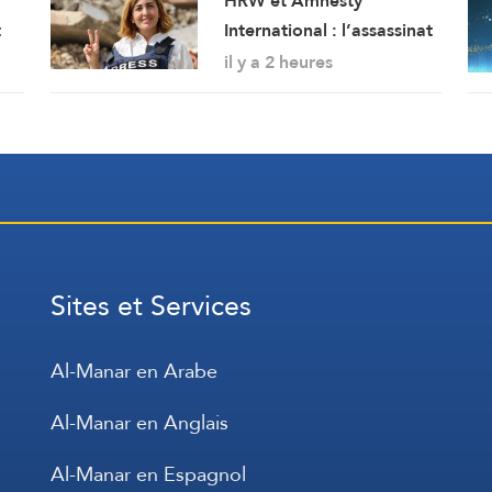
HRW et Amnesty
t
International : l’assassinat
e
par Israël de la journaliste
il y a 2 heures
Amal Khalil est un crime
de guerre
Sites et Services
Al-Manar en Arabe
Al-Manar en Anglais
Al-Manar en Espagnol