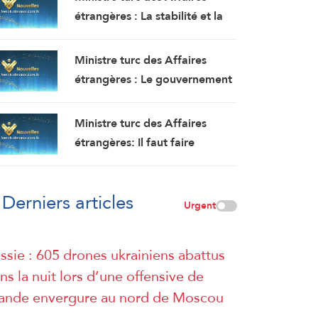
obstacle à la mise en œuvre du
étrangères : La stabilité et la
plan de paix
sécurité doivent être garanties
au Liban, où les politiques
Ministre turc des Affaires
expansionnistes d’Israël ont
étrangères : Le gouvernement
entraîné la mort et le
Netanyahu poursuit ses actes
déplacement de milliers de
terroristes en Cisjordanie et à
Ministre turc des Affaires
personnes
AlQods
étrangères: Il faut faire
pression sur ‘Israël’ pour qu’il
respecte l’unité du territoire
Derniers articles
syrien
Urgent
ssie : 605 drones ukrainiens abattus
ns la nuit lors d’une offensive de
ande envergure au nord de Moscou