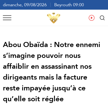
dimanche, 09/08/2026
Beyrouth 09:00
ع
En
Fr
Es
Abou Obaïda : Notre ennemi
s’imagine pouvoir nous
affaiblir en assassinant nos
dirigeants mais la facture
reste impayée jusqu’à ce
qu’elle soit réglée