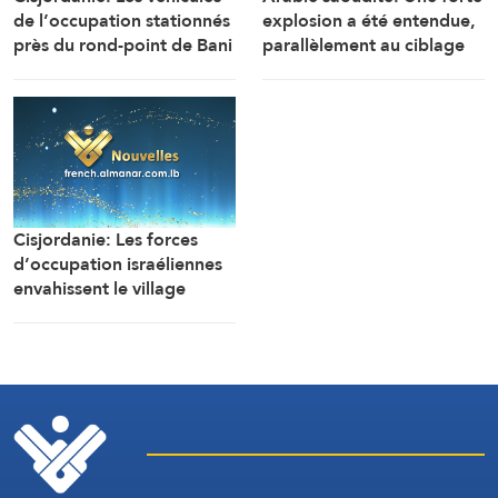
de l’occupation stationnés
explosion a été entendue,
près du rond-point de Bani
parallèlement au ciblage
Souheila, à l’est de la ville
d’installations gazières
de Khan Younès, ouvrent
dans la zone industrielle de
un feu nourri en direction
Jubail
des maisons et des tentes
des citoyens
Cisjordanie: Les forces
d’occupation israéliennes
envahissent le village
d’Awarta, au sud-est de
Naplouse