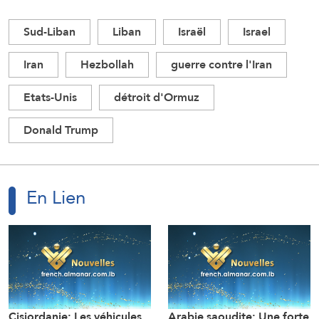
Sud-Liban
Liban
Israël
Israel
Iran
Hezbollah
guerre contre l'Iran
Etats-Unis
détroit d'Ormuz
Donald Trump
En Lien
Cisjordanie: Les véhicules
Arabie saoudite: Une forte