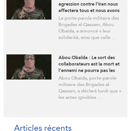
agression contre l’Iran nous
affectera tous et nous avons
confiance en la force de ses
Le porte-parole militaire des
forces armées
Brigades al-Qassam, Abou
Obaïda, a annoncé « leur
solidarité, ainsi que celle …
Abou Obaïda : Le sort des
collaborateurs est la mort et
l’ennemi ne pourra pas les
protéger
Abou Obaïda, porte-parole
militaire des Brigades al-
Qassam, a déclaré lundi que «
les actes ignobles …
Articles récents