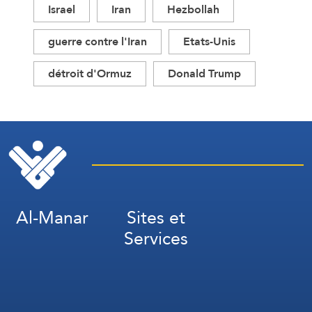
Israel
Iran
Hezbollah
guerre contre l'Iran
Etats-Unis
détroit d'Ormuz
Donald Trump
Al-Manar
Sites et
Services