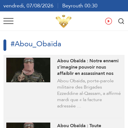
vendredi, 07/08/2026
Beyrouth 00:30
ع
En
Fr
Es
#Abou_Obaïda
Abou Obaïda : Notre ennemi
s’imagine pouvoir nous
affaiblir en assassinant nos
dirigeants mais la facture
Abou Obaïda, porte-parole
reste impayée jusqu’à ce
militaire des Brigades
qu’elle soit réglée
Ezzeddine al-Qassam, a affirmé
mardi que « la facture
adressée …
Abou Obaïda : Toute