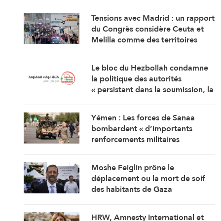
Tensions avec Madrid : un rapport
du Congrès considère Ceuta et
Melilla comme des territoires
marocains
Le bloc du Hezbollah condamne
la politique des autorités
« persistant dans la soumission, la
capitulation et les négociations
humiliantes »
Yémen : Les forces de Sanaa
bombardent « d’importants
renforcements militaires
saoudiens » qui préparaient une
attaque contre des régions
Moshe Feiglin prône le
libérées
déplacement ou la mort de soif
des habitants de Gaza
HRW, Amnesty International et