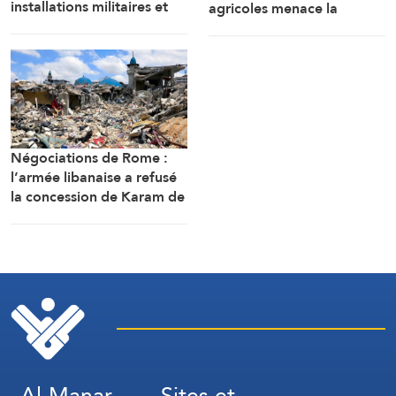
installations militaires et
agricoles menace la
des dépôts de carburant à
sécurité alimentaire
Kiev et Odessa
Négociations de Rome :
l’armée libanaise a refusé
la concession de Karam de
perquisitionner des
maisons dans tout le sud
du Litani
Al-Manar
Sites et