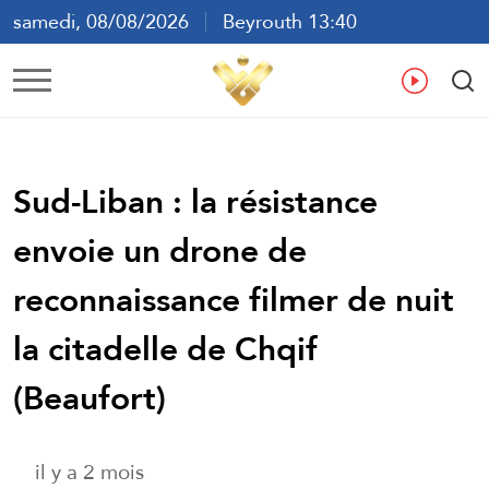
samedi, 08/08/2026
Beyrouth 13:40
ع
En
Fr
Es
Sud-Liban : la résistance
envoie un drone de
reconnaissance filmer de nuit
la citadelle de Chqif
(Beaufort)
il y a 2 mois