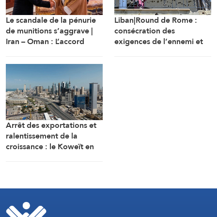
Le scandale de la pénurie
Liban|Round de Rome :
de munitions s’aggrave |
consécration des
Iran – Oman : L’accord
exigences de l’ennemi et
d’Ormuz sur les rails
protocole sécuritaire
prolongeant l’occupation
Arrêt des exportations et
ralentissement de la
croissance : le Koweït en
tête des pays les plus
touchés par la guerre