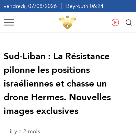
vendredi, 07/08/2026
Beyrouth 06:24
ع
En
Fr
Es
Sud-Liban : La Résistance
pilonne les positions
israéliennes et chasse un
drone Hermes. Nouvelles
images exclusives
il y a 2 mois