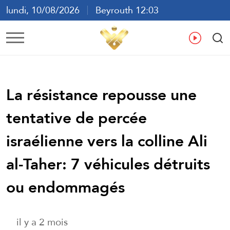
lundi, 10/08/2026
Beyrouth 12:03
ع
En
Fr
Es
La résistance repousse une
tentative de percée
israélienne vers la colline Ali
al-Taher: 7 véhicules détruits
ou endommagés
il y a 2 mois