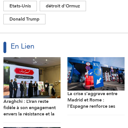
Etats-Unis
détroit d'Ormuz
Donald Trump
En Lien
La crise s’aggrave entre
Madrid et Rome :
Araghchi : L’Iran reste
l’Espagne renforce ses
fidèle à son engagement
contrôles frontaliers pour
envers la résistance et la
les voyageurs en
poursuite du combat
provenance d’Italie
malgré toutes les pressions