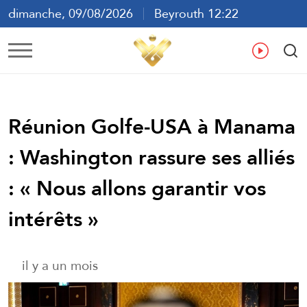
dimanche, 09/08/2026
Beyrouth 12:22
ع
En
Fr
Es
Réunion Golfe-USA à Manama
: Washington rassure ses alliés
: « Nous allons garantir vos
intérêts »
il y a un mois