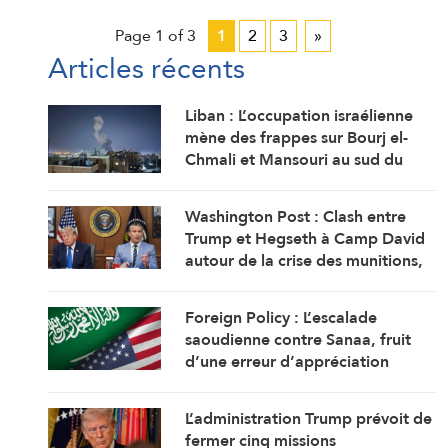
Page 1 of 3
1
2
3
»
Articles récents
Liban : L’occupation israélienne
mène des frappes sur Bourj el-
Chmali et Mansouri au sud du
pays
Washington Post : Clash entre
Trump et Hegseth à Camp David
autour de la crise des munitions,
des missiles et de la guerre avec
l’Iran
Foreign Policy : L’escalade
saoudienne contre Sanaa, fruit
d’une erreur d’appréciation
L’administration Trump prévoit de
fermer cinq missions