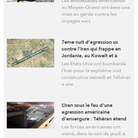
Les ambassades américaines
imprévisible »
au Moyen-Orient ont émis une
mise en garde contre les
voyages vers …
7eme nuit d’agression us
contre l’Iran qui frappe en
Jordanie, au Koweït et à
Bahreïn. Des avions US
Les Etats-Unis ont bombardé
détruits dans la base al-Azraq
l’Iran pour la septième nuit
consécutive samedi et Téhéran
a une …
L’Iran sous le feu d’une
agression américaine
d’envergure : Téhéran étend
sa riposte vers les cibles US en
Les forces américaines ont
Syrie et à Oman
mené, dans la nuit de jeudi à