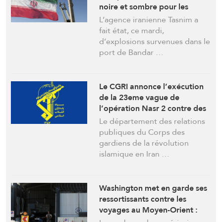
noire et sombre pour les
radars et les systèmes de
L’agence iranienne Tasnim a
défense aérienne US
fait état, ce mardi,
d’explosions survenues dans le
port de Bandar …
Le CGRI annonce l’exécution
de la 23eme vague de
l’opération Nasr 2 contre des
bases US à Bahreïn et au
Le département des relations
Koweït
publiques du Corps des
gardiens de la révolution
islamique en Iran …
Washington met en garde ses
ressortissants contre les
voyages au Moyen-Orient :
risque d’une « escalade