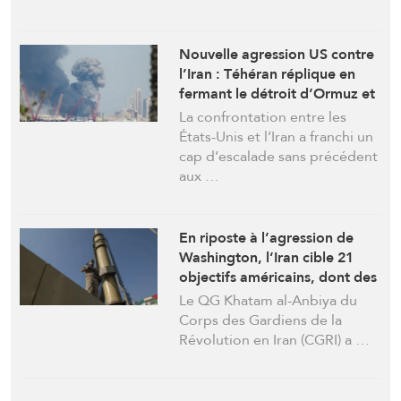
Nouvelle agression US contre
l’Iran : Téhéran réplique en
fermant le détroit d’Ormuz et
en ciblant les bases et les
La confrontation entre les
forces US dans plusieurs pays
États-Unis et l’Iran a franchi un
cap d’escalade sans précédent
aux …
En riposte à l’agression de
Washington, l’Iran cible 21
objectifs américains, dont des
hangars de chasseurs F-35 à
Le QG Khatam al-Anbiya du
Al-Azraq, en Jordanie
Corps des Gardiens de la
Révolution en Iran (CGRI) a …