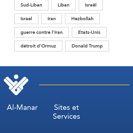
Sud-Liban
Liban
Israël
Israel
Iran
Hezbollah
guerre contre l'Iran
Etats-Unis
détroit d'Ormuz
Donald Trump
Al-Manar
Sites et
Services