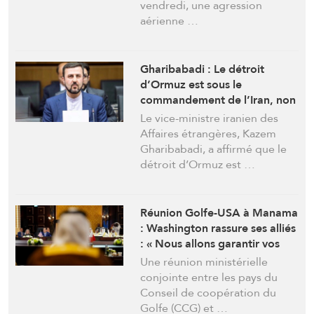
vendredi, une agression
aérienne …
Gharibabadi : Le détroit
d’Ormuz est sous le
commandement de l’Iran, non
sous celui du Centcom
Le vice-ministre iranien des
Affaires étrangères, Kazem
Gharibabadi, a affirmé que le
détroit d’Ormuz est …
Réunion Golfe-USA à Manama
: Washington rassure ses alliés
: « Nous allons garantir vos
intérêts »
Une réunion ministérielle
conjointe entre les pays du
Conseil de coopération du
Golfe (CCG) et …