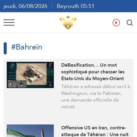
jeudi, 06/08/2026
Beyrouth 05:51
ع
En
Fr
Es
#Bahreïn
DéBasification… Un mot
sophistiqué pour chasser les
États-Unis du Moyen-Orient
Téhéran a adressé début avril à
Washington, via le Pakistan,
une demande officielle de
retrait …
Offensive US en Iran, contre-
attaque de Téhéran : Une nuit