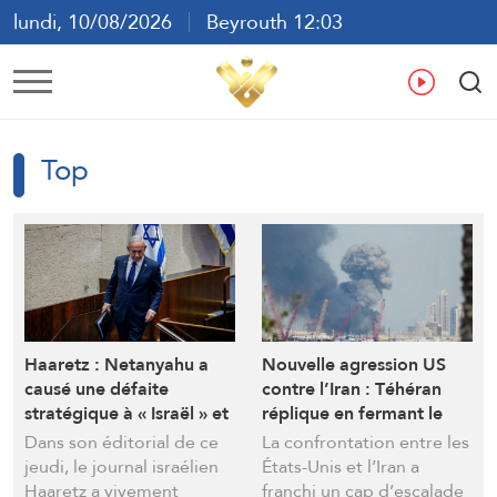
lundi, 10/08/2026
Beyrouth 12:03
ع
En
Fr
Es
Top
Haaretz : Netanyahu a
Nouvelle agression US
causé une défaite
contre l’Iran : Téhéran
stratégique à « Israël » et
réplique en fermant le
a sapé le soutien
détroit d’Ormuz et en
Dans son éditorial de ce
La confrontation entre les
américain
ciblant les bases et les
jeudi, le journal israélien
États-Unis et l’Iran a
forces US dans plusieurs
Haaretz a vivement
franchi un cap d’escalade