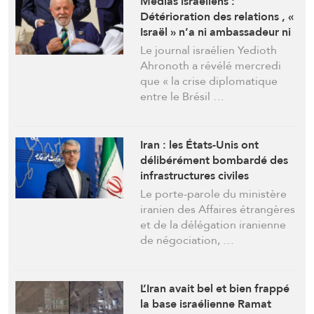
Médias israéliens :
Détérioration des relations , «
Israël » n’a ni ambassadeur ni
consul au Brésil
Le journal israélien Yedioth
Ahronoth a révélé mercredi
que « la crise diplomatique
entre le Brésil …
Iran : les États-Unis ont
délibérément bombardé des
infrastructures civiles
d’approvisionnement en eau à
Le porte-parole du ministère
Sirik
iranien des Affaires étrangères
et de la délégation iranienne
de négociation, …
L’Iran avait bel et bien frappé
la base israélienne Ramat