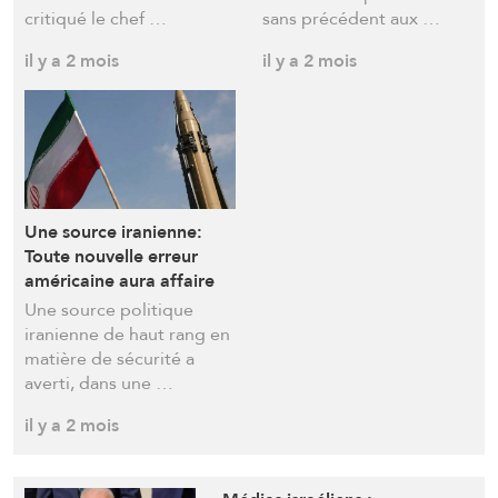
pays
critiqué le chef …
sans précédent aux …
il y a 2 mois
il y a 2 mois
Une source iranienne:
Toute nouvelle erreur
américaine aura affaire
de vastes répercussions
Une source politique
et les prix du pétrole en
iranienne de haut rang en
parleront
matière de sécurité a
averti, dans une …
il y a 2 mois