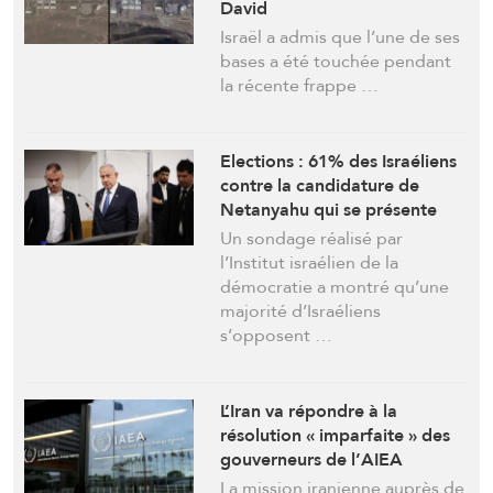
David
Israël a admis que l’une de ses
bases a été touchée pendant
la récente frappe …
Elections : 61% des Israéliens
contre la candidature de
Netanyahu qui se présente
quand même
Un sondage réalisé par
l’Institut israélien de la
démocratie a montré qu’une
majorité d’Israéliens
s’opposent …
L’Iran va répondre à la
résolution « imparfaite » des
gouverneurs de l’AIEA
La mission iranienne auprès de