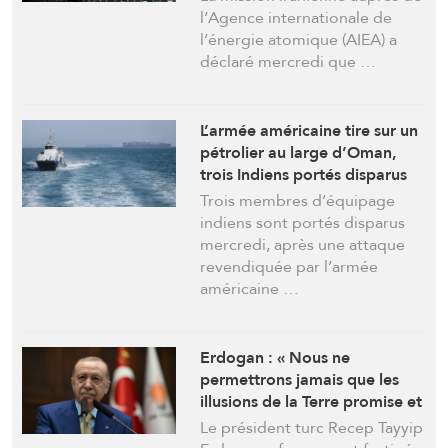
l’Agence internationale de
l’énergie atomique (AIEA) a
déclaré mercredi que …
L’armée américaine tire sur un
pétrolier au large d’Oman,
trois Indiens portés disparus
Trois membres d’équipage
indiens sont portés disparus
mercredi, après une attaque
revendiquée par l’armée
américaine …
Erdogan : « Nous ne
permettrons jamais que les
illusions de la Terre promise et
le projet du Grand Israël se
Le président turc Recep Tayyip
réalisent »