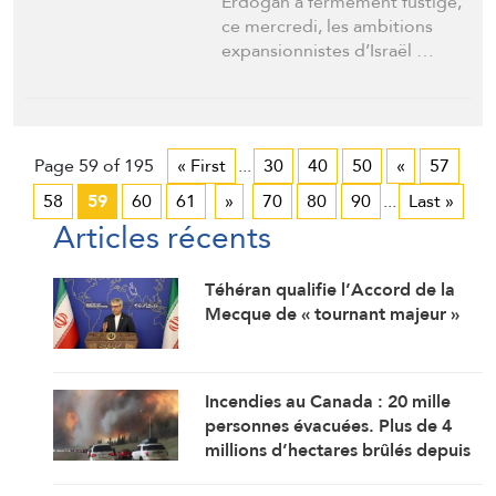
Erdogan a fermement fustigé,
ce mercredi, les ambitions
expansionnistes d’Israël …
Page 59 of 195
« First
...
30
40
50
«
57
58
59
60
61
»
70
80
90
...
Last »
Articles récents
Téhéran qualifie l’Accord de la
Mecque de « tournant majeur »
Incendies au Canada : 20 mille
personnes évacuées. Plus de 4
millions d’hectares brûlés depuis
le début de l’an