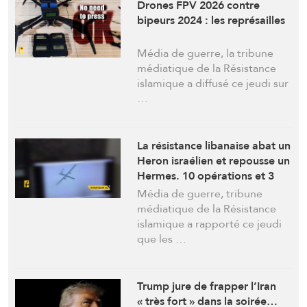
Drones FPV 2026 contre
bipeurs 2024 : les représailles
Média de guerre, la tribune
médiatique de la Résistance
islamique a diffusé ce jeudi sur
…
La résistance libanaise abat un
Heron israélien et repousse un
Hermes. 10 opérations et 3
israéliens blessés
Média de guerre, tribune
médiatique de la Résistance
islamique a rapporté ce jeudi
que les …
Trump jure de frapper l’Iran
« très fort » dans la soirée…