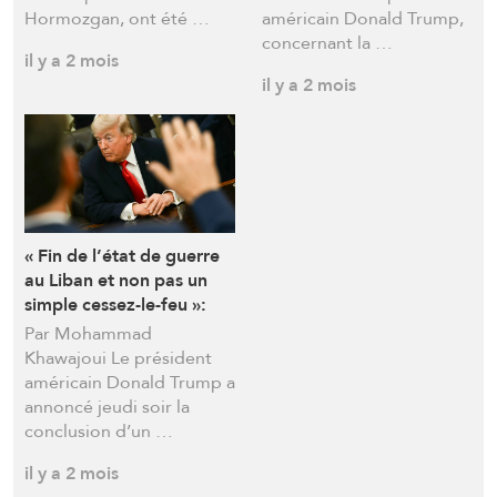
Hormozgan, ont été …
américain Donald Trump,
concernant la …
il y a 2 mois
il y a 2 mois
« Fin de l’état de guerre
au Liban et non pas un
simple cessez-le-feu »:
Trump annonce un
Par Mohammad
accord et Téhéran reste
Khawajoui Le président
prudente
américain Donald Trump a
annoncé jeudi soir la
conclusion d’un …
il y a 2 mois