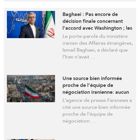
Baghaei : Pas encore de
décision finale concernant
l’accord avec Washington ; les
discussions actuelles relèvent
Le porte-parole du ministère
encore de la spéculation.
iranien des Affaires étrangères,
Ismail Baghaei, a déclaré que
l’Iran n’avait …
Une source bien informée
proche de l’équipe de
négociation iranienne: aucun
texte préliminaire d’accord
L’agence de presse Farsnews a
avec Washington n’a encore
cité une source bien informée
été adopté
proche de l’équipe de
négociation …