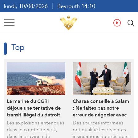
lundi, 10/08/2026
Beyrouth 14:10
ع
En
Fr
Es
Top
La marine du CGRI
Charaa conseille à Salam
déjoue une tentative de
: Ne faites pas notre
transit illégal du détroit
erreur de négocier avec
d’Ormuz
‘Israël’
Les explosions entendues
Des sources informées
dans le comté de Sirik,
ont qualifié les récentes
dans la province de
insinuations du président