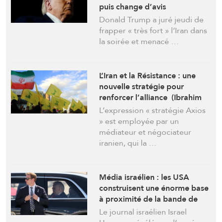
puis change d’avis
Donald Trump a juré jeudi de
frapper « très fort » l’Iran dans
la soirée et menacé …
L’Iran et la Résistance : une
nouvelle stratégie pour
renforcer l’alliance (Ibrahim
al-Amine)
L’expression « stratégie Axios
» est employée par un
médiateur et négociateur
iranien, qui la …
Média israélien : les USA
construisent une énorme base
à proximité de la bande de
Gaza
Le journal israélien Israel