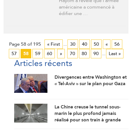
Hayom a révélé que l’armée
américaine a commencé à
édifier une …
Page 58 of 195
« First
...
30
40
50
«
56
57
58
59
60
»
70
80
90
...
Last »
Articles récents
Divergences entre Washington et
« Tel-Aviv » sur le plan pour Gaza
La Chine creuse le tunnel sous-
marin le plus profond jamais
réalisé pour son train à grande
vitesse