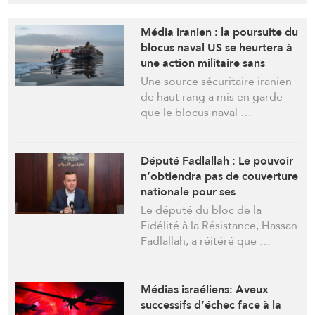
Média iranien : la poursuite du
blocus naval US se heurtera à
une action militaire sans
précédent
Une source sécuritaire iranien
de haut rang a mis en garde
que le blocus naval …
Député Fadlallah : Le pouvoir
n’obtiendra pas de couverture
nationale pour ses
négociations directes avec
Le député du bloc de la
l’ennemi
Fidélité à la Résistance, Hassan
Fadlallah, a réitéré que …
Médias israéliens: Aveux
successifs d’échec face à la