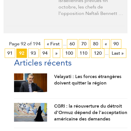
israéliennes prévues fin
octobre, les chefs de
l’opposition Naftali Bennett …
Page 92 of 194
« First
...
60
70
80
«
90
91
92
93
94
»
100
110
120
...
Last »
Articles récents
Velayati : Les forces étrangères
doivent quitter la région
CGRI : la réouverture du détroit
d’Ormuz dépend de l’acceptation
américaine des demandes
iraniennes