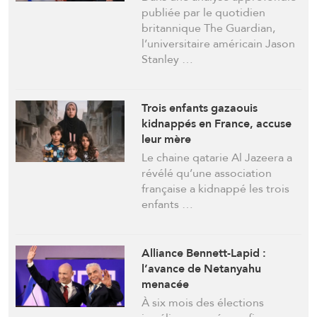
américaines
publiée par le quotidien
britannique The Guardian,
l’universitaire américain Jason
Stanley …
Trois enfants gazaouis
kidnappés en France, accuse
leur mère
Le chaine qatarie Al Jazeera a
révélé qu’une association
française a kidnappé les trois
enfants …
Alliance Bennett-Lapid :
l’avance de Netanyahu
menacée
À six mois des élections