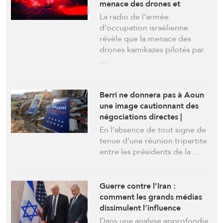
menace des drones et
recommandations non
La radio de l’armée
appliquées
d’occupation israélienne
révèle que la menace des
drones kamikazes pilotés par
…
Berri ne donnera pas à Aoun
une image cautionnant des
négociations directes |
Washington : La trêve ne
En l’absence de tout signe de
signifie pas l’arrêt des
tenue d’une réunion tripartite
agressions !
entre les présidents de la …
Guerre contre l’Iran :
comment les grands médias
dissimulent l’influence
israélienne sur les décisions
Dans une analyse approfondie