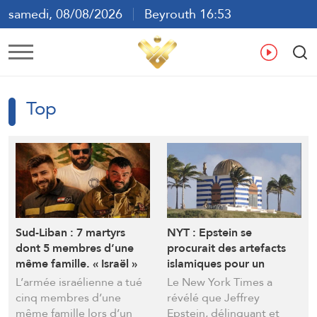
samedi, 08/08/2026
Beyrouth 16:53
ع
En
Fr
Es
Top
Sud-Liban : 7 martyrs
NYT : Epstein se
dont 5 membres d’une
procurait des artefacts
même famille. « Israël »
islamiques pour un
accorde un délai de deux
bâtiment étrange sur son
L’armée israélienne a tué
Le New York Times a
semaines à un accord
île privée
cinq membres d’une
révélé que Jeffrey
avec le Liban
même famille lors d’un
Epstein, délinquant et