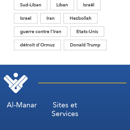
Sud-Liban
Liban
Israël
Israel
Iran
Hezbollah
guerre contre l'Iran
Etats-Unis
détroit d'Ormuz
Donald Trump
Al-Manar
Sites et
Services