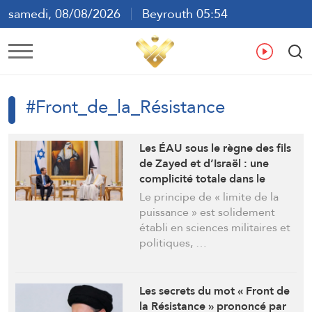
samedi, 08/08/2026
Beyrouth 05:54
ع
En
Fr
Es
#Front_de_la_Résistance
Les ÉAU sous le règne des fils
de Zayed et d’Israël : une
complicité totale dans le
crime et le sang (Ibrahim al-
Le principe de « limite de la
Amine)
puissance » est solidement
établi en sciences militaires et
politiques, …
Les secrets du mot « Front de
la Résistance » prononcé par