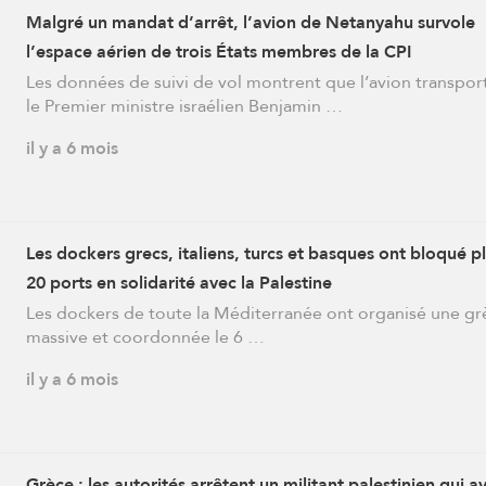
Malgré un mandat d’arrêt, l’avion de Netanyahu survole
l’espace aérien de trois États membres de la CPI
Les données de suivi de vol montrent que l’avion transpor
le Premier ministre israélien Benjamin …
il y a 6 mois
Les dockers grecs, italiens, turcs et basques ont bloqué p
20 ports en solidarité avec la Palestine
Les dockers de toute la Méditerranée ont organisé une gr
massive et coordonnée le 6 …
il y a 6 mois
Grèce : les autorités arrêtent un militant palestinien qui av