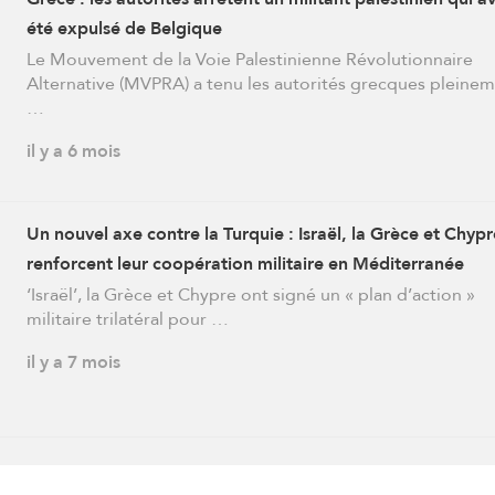
été expulsé de Belgique
Le Mouvement de la Voie Palestinienne Révolutionnaire
Alternative (MVPRA) a tenu les autorités grecques pleine
…
il y a 6 mois
Un nouvel axe contre la Turquie : Israël, la Grèce et Chypr
renforcent leur coopération militaire en Méditerranée
orientale
‘Israël’, la Grèce et Chypre ont signé un « plan d’action »
militaire trilatéral pour …
il y a 7 mois