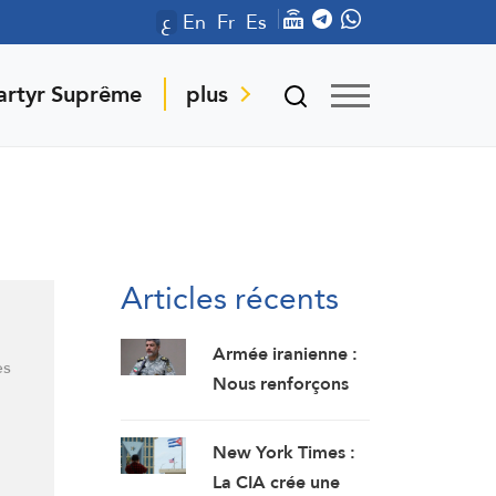
ع
En
Fr
Es
artyr Suprême
plus
Articles récents
Armée iranienne :
es
Nous renforçons
notre préparation
opérationnelle…
New York Times :
Les bases
La CIA crée une