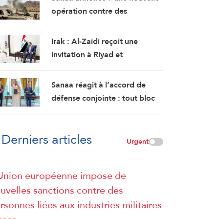
opération contre des
rassemblements militaires
saoudiens à Marib »
Irak : Al-Zaidi reçoit une
invitation à Riyad et
s’entretient avec le chef des
services de renseignement
Sanaa réagit à l’accord de
saoudiens
défense conjointe : tout bloc
islamique qui ne fait pas de la
cause palestinienne son
Derniers articles
objectif est voué à l’échec
Urgent
Union européenne impose de
uvelles sanctions contre des
rsonnes liées aux industries militaires