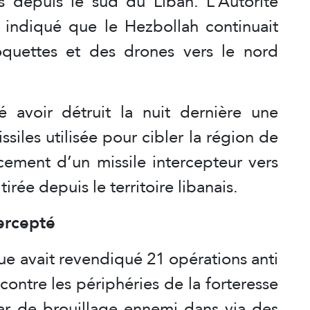
s depuis le sud du Liban. L’Autorité
a indiqué que le Hezbollah continuait
oquettes et des drones vers le nord
é avoir détruit la nuit dernière une
iles utilisée pour cibler la région de
cement d’un missile intercepteur vers
irée depuis le territoire libanais.
ercepté
ue avait revendiqué 21 opérations anti
 contre les périphéries de la forteresse
ar de brouillage ennemi dans via des