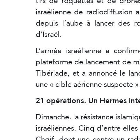
tirs de roquettes et de drone
israélienne de radiodiffusion 
depuis l’aube à lancer des r
d’Israël.
L’armée israélienne a confirm
plateforme de lancement de miss
Tibériade, et a annoncé le lan
une « cible aérienne suspecte » t
21 opérations. Un Hermes int
Dimanche, la résistance islamiq
israéliennes. Cinq d’entre elles
Chqif, dont une contre un rad