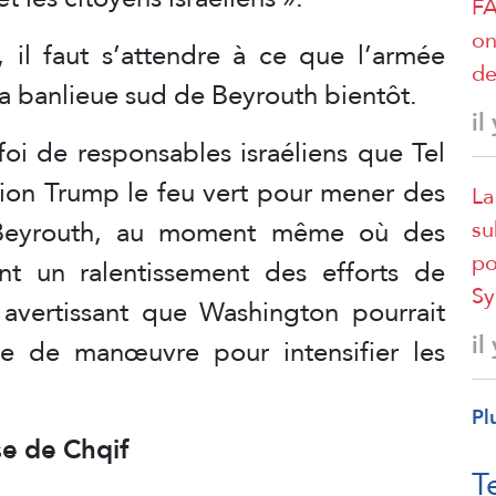
FA
on
, il faut s’attendre à ce que l’armée
de
a banlieue sud de Beyrouth bientôt.
il
foi de responsables israéliens que Tel
tion Trump le feu vert pour mener des
La
 Beyrouth, au moment même où des
su
po
nt un ralentissement des efforts de
Sy
n avertissant que Washington pourrait
il
e de manœuvre pour intensifier les
Pl
se de Chqif
T