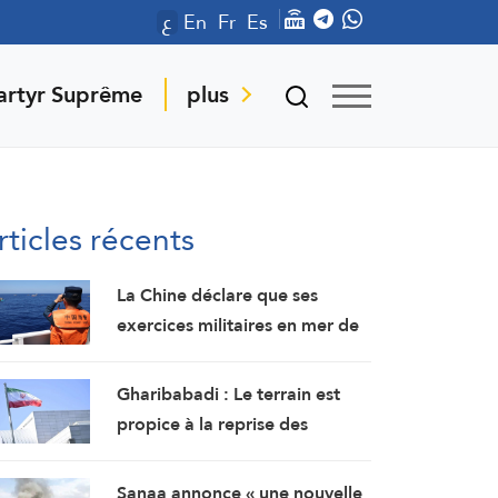
ع
En
Fr
Es
artyr Suprême
plus
rticles récents
La Chine déclare que ses
exercices militaires en mer de
Chine méridionale répondent
aux provocations des
Gharibabadi : Le terrain est
Philippines
propice à la reprise des
pourparlers de sécurité entre
les États du Golfe
Sanaa annonce « une nouvelle