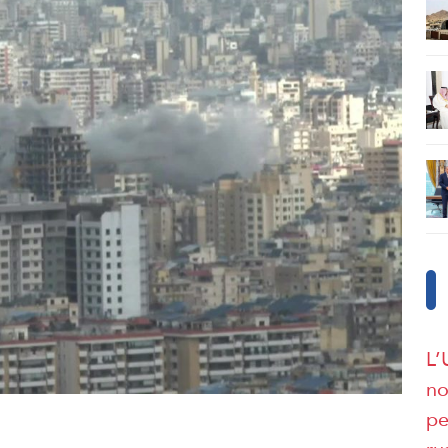
L’
no
pe