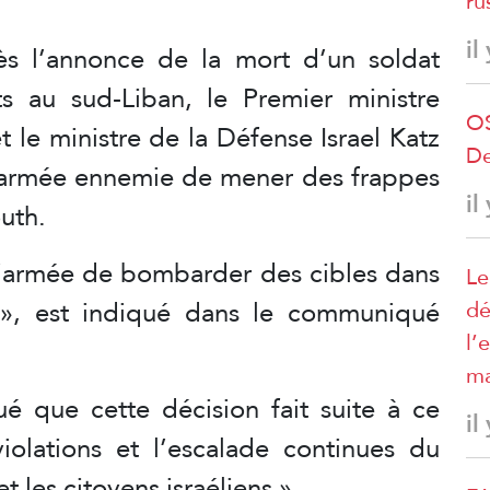
ru
il
s l’annonce de la mort d’un soldat
s au sud-Liban, le Premier ministre
OS
 le ministre de la Défense Israel Katz
De
’armée ennemie de mener des frappes
il
uth.
l’armée de bombarder des cibles dans
Le
 », est indiqué dans le communiqué
dé
l’
ma
é que cette décision fait suite à ce
il
iolations et l’escalade continues du
et les citoyens israéliens ».