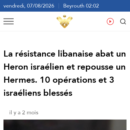
vendredi, 07/08/2026
Beyrouth 02:02
ع
En
Fr
Es
La résistance libanaise abat un
Heron israélien et repousse un
Hermes. 10 opérations et 3
israéliens blessés
il y a 2 mois