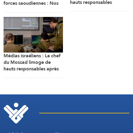
hauts responsables
forces saoudiennes : Nos
militaires cubains
forces armées sont prêtes
Médias israéliens : Le chef
du Mossad limoge de
hauts responsables après
l’échec d’un plan visant « à
renverser le régime
iranien »