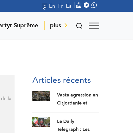
ع
En
Fr
Es
artyr Suprême
plus
Articles récents
Vaste agression en
 de la
Cisjordanie et
retrait de
l’occupation de
Le Daily
Qalandiya après
Telegraph : Les