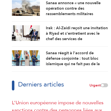
Sanaa annonce « une nouvelle
opération contre des
rassemblements militaires
saoudiens à Marib »
Irak : Al-Zaidi reçoit une invitation
à Riyad et s’entretient avec le
chef des services de
renseignement saoudiens
Sanaa réagit à l’accord de
défense conjointe : tout bloc
islamique qui ne fait pas de la
cause palestinienne son objectif
est voué à l’échec
Derniers articles
Urgent
L’Union européenne impose de nouvelles
sanctions contre des personnes liées aux