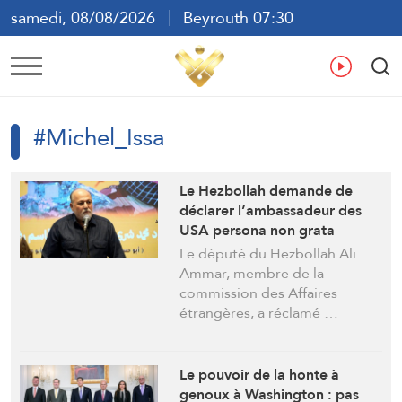
samedi, 08/08/2026
Beyrouth 07:30
ع
En
Fr
Es
#Michel_Issa
Le Hezbollah demande de
déclarer l’ambassadeur des
USA persona non grata
Le député du Hezbollah Ali
Ammar, membre de la
commission des Affaires
étrangères, a réclamé …
Le pouvoir de la honte à
genoux à Washington : pas