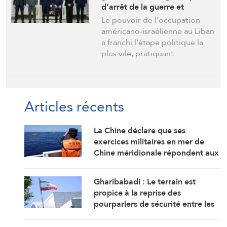
d’arrêt de la guerre et
complicité dans le sang des
Le pouvoir de l’occupation
Libanais
américano-israélienne au Liban
a franchi l’étape politique la
plus vile, pratiquant …
Articles récents
La Chine déclare que ses
exercices militaires en mer de
Chine méridionale répondent aux
provocations des Philippines
Gharibabadi : Le terrain est
propice à la reprise des
pourparlers de sécurité entre les
États du Golfe