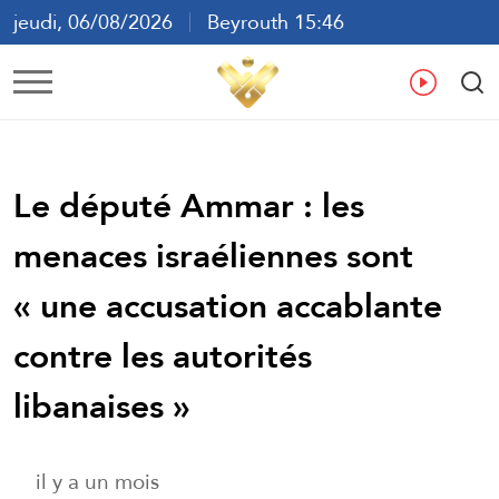
jeudi, 06/08/2026
Beyrouth 15:46
ع
En
Fr
Es
Le député Ammar : les
menaces israéliennes sont
« une accusation accablante
contre les autorités
libanaises »
il y a un mois