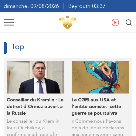
dimanche, 09/08/2026
Beyrouth 03:37
ع
En
Fr
Es
Top
Conseiller du Kremlin : Le
Le CGRI aux USA et
détroit d’Ormuz ouvert à
l’entité sioniste: cette
la Russie
guerre se poursuivra
jusqu’à votre humiliation,
Le conseiller du Kremlin,
« Comme nous l’avons
votre regret éternel et
Iouri Ouchakov, a
déjà dit, nous déclarons
votre reddition
confirmé jeudi que « le
aux ennemis américano-