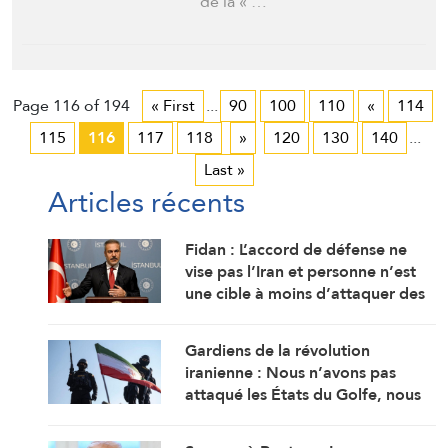
de la « …
Page 116 of 194
« First
...
90
100
110
«
114
115
116
117
118
»
120
130
140
...
Last »
Articles récents
Fidan : L’accord de défense ne
vise pas l’Iran et personne n’est
une cible à moins d’attaquer des
États membres
Gardiens de la révolution
iranienne : Nous n’avons pas
attaqué les États du Golfe, nous
avons ciblé les bases d’où
provenaient les attaques