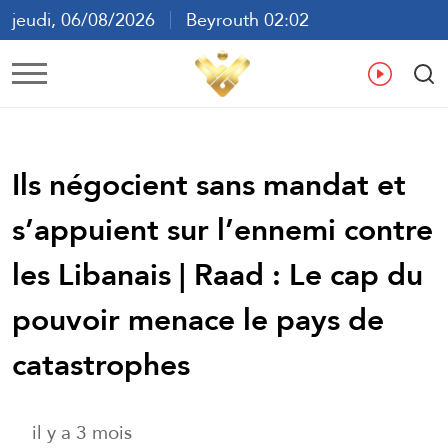
jeudi, 06/08/2026
Beyrouth 02:02
ع
En
Fr
Es
Ils négocient sans mandat et
s’appuient sur l’ennemi contre
les Libanais | Raad : Le cap du
pouvoir menace le pays de
catastrophes
il y a 3 mois