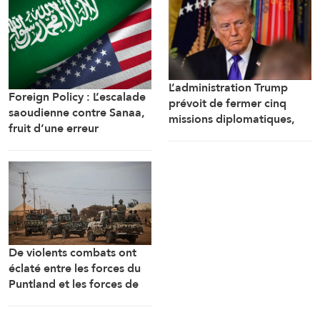
L’administration Trump
Foreign Policy : L’escalade
prévoit de fermer cinq
saoudienne contre Sanaa,
missions diplomatiques,
fruit d’une erreur
dont le bureau de
d’appréciation
représentation de
l’ambassade américaine au
Cameroun
De violents combats ont
éclaté entre les forces du
Puntland et les forces de
sécurité fédérales à
Galkayo, dans le centre de