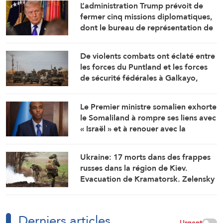
L’administration Trump prévoit de
fermer cinq missions diplomatiques,
dont le bureau de représentation de
l’ambassade américaine au
Cameroun
De violents combats ont éclaté entre
les forces du Puntland et les forces
de sécurité fédérales à Galkayo,
dans le centre de la Somalie
Le Premier ministre somalien exhorte
le Somaliland à rompre ses liens avec
« Israël » et à renouer avec la
fraternité
Ukraine: 17 morts dans des frappes
russes dans la région de Kiev.
Evacuation de Kramatorsk. Zelensky
déplore le manque d’intercepteurs
Derniers articles
Urgent